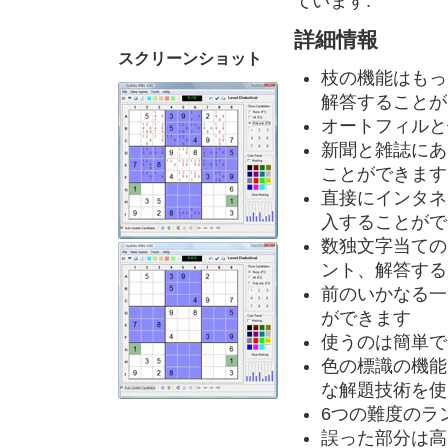
ています.
詳細情報
スクリーンショット
枝の機能はもっ
解答することが
オートフィルと
新聞と雑誌にあ
ことができます
直接にインタネッ
入することがで
数独文字当ての
ント、解答する
前のいかなる一
ができます
使うのは簡単で
色の標識の機能
な解題技術を使
6つの難度のラ
誤った部分は高