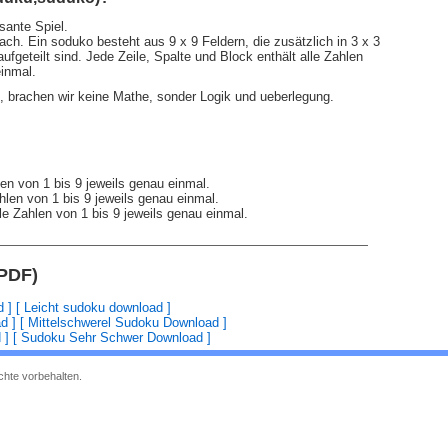
sante Spiel.
ach. Ein soduko besteht aus 9 x 9 Feldern, die zusätzlich in 3 x 3
ufgeteilt sind. Jede Zeile, Spalte und Block enthält alle Zahlen
einmal.
 brachen wir keine Mathe, sonder Logik und ueberlegung.
len von 1 bis 9 jeweils genau einmal.
hlen von 1 bis 9 jeweils genau einmal.
le Zahlen von 1 bis 9 jeweils genau einmal.
PDF)
 ]
[ Leicht sudoku download ]
d ]
[ Mittelschwerel Sudoku Download ]
 ]
[ Sudoku Sehr Schwer Download ]
chte vorbehalten.