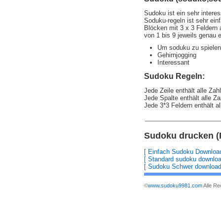
Sudoku ist ein sehr interes
Soduku-regeln ist sehr einf
Blöcken mit 3 x 3 Feldern a
von 1 bis 9 jeweils genau 
Um soduku zu spielen,
Gehirnjogging
Interessant
Sudoku Regeln:
Jede Zeile enthält alle Zah
Jede Spalte enthält alle Za
Jede 3*3 Feldern enthält al
Sudoku drucken (
[ Einfach Sudoku Download
[ Standard sudoku downloa
[ Sudoku Schwer download
©
www.sudoku9981.com
Alle Re