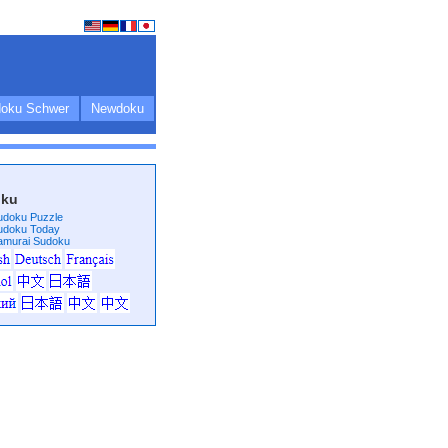
oku Schwer
Newdoku
oku
udoku Puzzle
udoku Today
amurai Sudoku