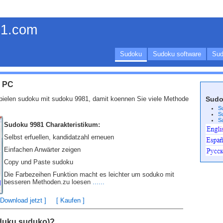
1.com
Sudoku
Sudoku software
Sud
r PC
spielen sudoku mit sudoku 9981, damit koennen Sie viele Methode
Sud
S
S
S
Sudoku 9981 Charakteristikum:
Selbst erfuellen, kandidatzahl erneuen
Einfachen Anwärter zeigen
Copy und Paste sudoku
Die Farbezeihen Funktion macht es leichter um soduko mit
besseren Methoden.zu loesen
......
 Download jetzt ]
[ Kaufen ]
duku,suduko)?